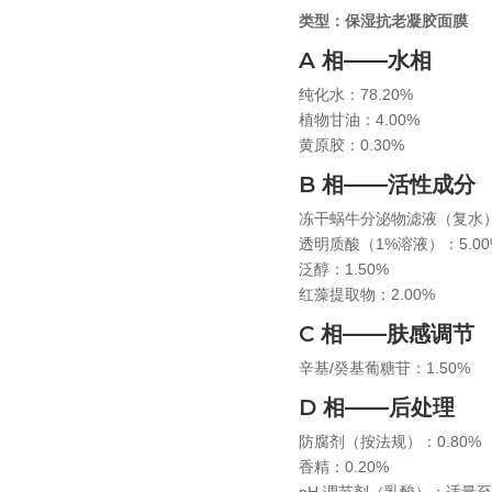
类型：保湿抗老凝胶面膜
A 相——水相
纯化水：78.20%
植物甘油：4.00%
黄原胶：0.30%
B 相——活性成分
冻干蜗牛分泌物滤液（复水）：
透明质酸（1%溶液）：5.00
泛醇：1.50%
红藻提取物：2.00%
C 相——肤感调节
辛基/癸基葡糖苷：1.50%
D 相——后处理
防腐剂（按法规）：0.80%
香精：0.20%
pH 调节剂（乳酸）：适量至 p