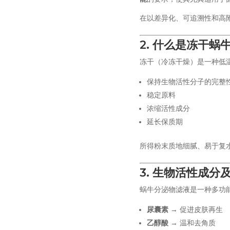
在以差异化、可追溯性和高附加
2. 什么是冻干蜗
冻干（冷冻干燥）是一种低
保持生物活性分子的完整
稳定原料
浓缩活性成分
延长保质期
所得粉末质地细腻、易于复
3. 生物活性成分
蜗牛分泌物滤液是一种多功
尿囊素
→ 促进皮肤再生
乙醇酸
→ 温和去角质