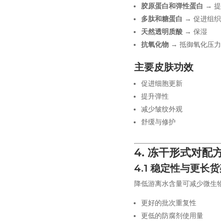
胶原蛋白和弹性蛋白
→ 
多肽和糖蛋白
→ 促进组
天然透明质酸
→ 保湿
抗氧化物
→ 抵御氧化压力
主要皮肤功效
促进细胞更新
提升弹性
减少皱纹外观
舒缓与修护
4. 冻干形式对
4.1 稳定性与更长
降低游离水含量可减少微生
更好的批次重复性
更低的防腐剂使用量