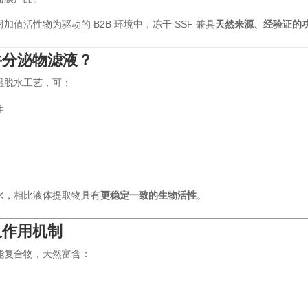
值活性物为驱动的 B2B 环境中，冻干 SSF 兼具
天然来源、经验证的
牛分泌物滤液？
温脱水工艺，可：
性
水，相比液体提取物具有
更稳定一致的生物活性
。
及作用机制
能复合物，天然富含：