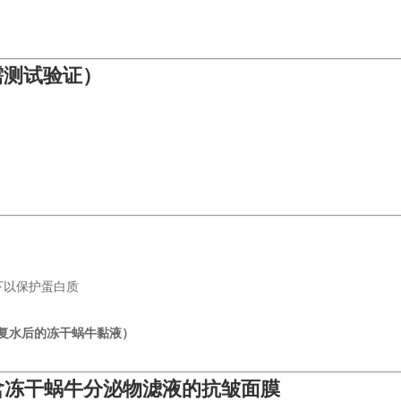
需测试验证）
以下以保护蛋白质
%（复水后的冻干蜗牛黏液）
—含冻干蜗牛分泌物滤液的抗皱面膜