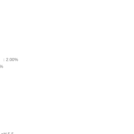
2.00%
%
H 5.5