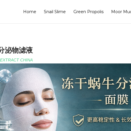
Home
Snail Slime
Green Propolis
Moor Mu
分泌物滤液
 EXTRACT CHINA