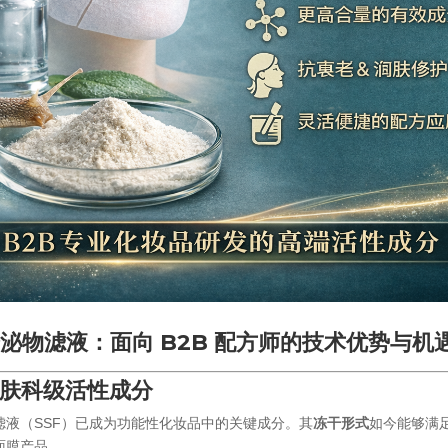
泌物滤液：面向 B2B 配方师的技术优势与机
皮肤科级活性成分
滤液（SSF）已成为功能性化妆品中的关键成分。其
冻干形式
如今能够满
面膜产品。