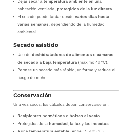
Dejar secar a
temperatura ambiente
en una
habitación ventilada,
protegidos de la luz directa
.
El secado puede tardar desde
varios días hasta
varias semanas
, dependiendo de la humedad
ambiental.
Secado asistido
Uso de
deshidratadores de alimentos
o
cámaras
de secado a baja temperatura
(máximo 40 °C).
Permite un secado más rápido, uniforme y reduce el
riesgo de moho.
Conservación
Una vez secos, los cálculos deben conservarse en:
Recipientes herméticos
o
bolsas al vacío
Protegidos de la
humedad
, la
luz
y los
insectos
A una
temperatura estable
(entre 15 y 25 °C)